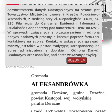
Administratorem danych udostępnionych na stronie jest
Towarzystwo Miłośników Lwowa i Kresów Południowo-
Wschodnich, z siedzibą przy Al. Niepodległości 33/35, 64-
920 Piła; wpis do Centralnej Ewidencji i Informacji o
Start
Projekt
Spis miejscowości
Działalności Gospodarczej, pod numerem NIP: 8961003251.
W sprawach związanych z przetwarzaniem i ochroną
Formularz zgłoszeniowy
Komunikaty
Linki
danych osobowych prosimy o kontakt poprzez formularz
kontaktowy na stronie. Kontakt w wskazanych sprawach
Do pobrania
Kontakt
możliwy jest także w postaci tradycyjnej korespondencji na
adres administratora z dopiskiem: 'Ochrona Danych
Osobowych' oraz osobiście, pod adres wskazany powyżej.
Aleksandrówka
gromada Deraźne, gmina wiejska Deraźne,
powiat kostopolski,
Gromada
ALEKSANDRÓWKA
gromada Deraźne, gmina Deraźne,
powiat Kostopol, woj. wołyńskie
parafia Deraźne
Część archiwalna opracowana przez