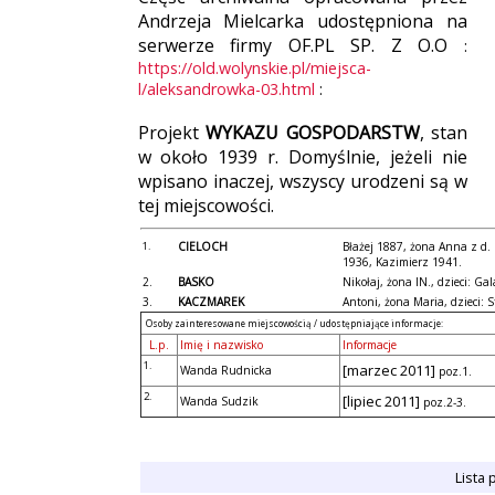
Andrzeja Mielcarka udostępniona na
serwerze firmy OF.PL SP. Z O.O
:
https://old.wolynskie.pl/miejsca-
l/aleksandrowka-03.html
:
Projekt
WYKAZU GOSPODARSTW
, stan
w około 1939 r. Domyślnie, jeżeli nie
wpisano inaczej, wszyscy urodzeni są w
tej miejscowości.
1.
CIELOCH
Błażej 1887, żona Anna z d.
1936, Kazimierz 1941.
2.
BASKO
Nikołaj, żona IN., dzieci: Ga
3.
KACZMAREK
Antoni, żona Maria, dzieci: 
Osoby zainteresowane miejscowością / udostępniające informacje:
L.p.
Imię i nazwisko
Informacje
1.
[marzec 2011]
Wanda Rudnicka
poz.1.
2.
[lipiec 2011]
Wanda Sudzik
poz.2-3.
Lista 