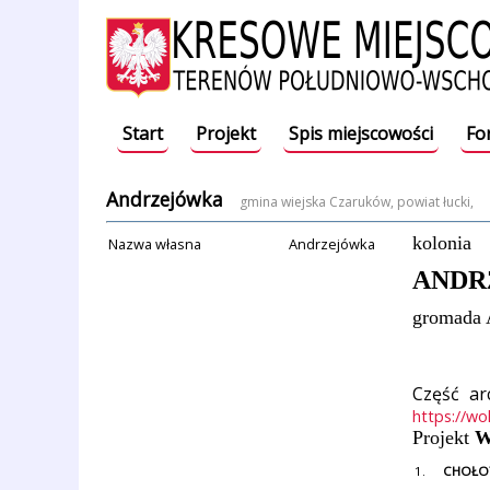
Start
Projekt
Spis miejscowości
Fo
Andrzejówka
gmina wiejska Czaruków, powiat łucki,
kolonia
Nazwa własna
Andrzejówka
ANDR
gromada 
Część ar
https://wo
Projekt
W
1.
CHOŁO