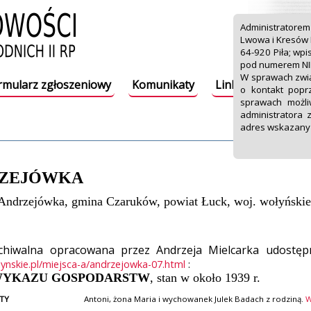
Administratorem
Lwowa i Kresów P
64-920 Piła; wpi
pod numerem NI
W sprawach zwi
rmularz zgłoszeniowy
Komunikaty
Linki
Do pobra
o kontakt popr
sprawach możli
administratora 
adres wskazany
ZEJÓWKA
Andrzejówka, gmina Czaruków, powiat Łuck, woj. wołyńskie
chiwalna opracowana przez Andrzeja Mielcarka udostęp
lynskie.pl/miejsca-a/andrzejowka-07.html
:
YKAZU GOSPODARSTW
, stan w około 1939 r.
TY
Antoni, żona Maria i wychowanek Julek Badach z rodziną.
W