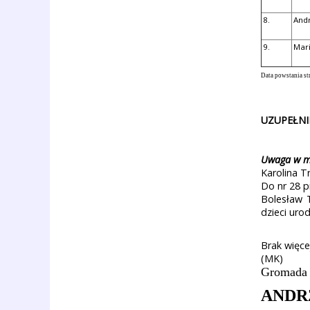
8.
Andr
9.
Mari
Data powstania str
UZUPEŁNIE
Uwaga w ma
Karolina T
Do nr 28 p
Bolesław T
dzieci uro
Brak więce
(MK)
Gromada
ANDR