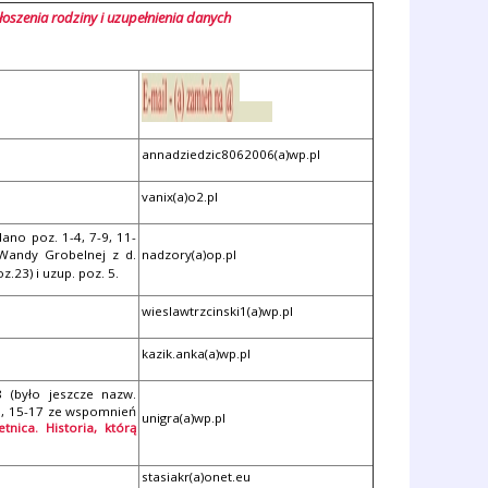
szenia rodziny i uzupełnienia danych
annadziedzic8062006(a)wp.pl
vanix(a)o2.pl
ano poz. 1-4, 7-9, 11-
 Wandy Grobelnej z d.
nadzory(a)op.pl
.23) i uzup. poz. 5.
wieslawtrzcinski1(a)wp.pl
kazik.anka(a)wp.pl
 (było jeszcze nazw.
-9, 15-17 ze wspomnień
unigra(a)wp.pl
etnica. Historia, którą
stasiakr(a)onet.eu