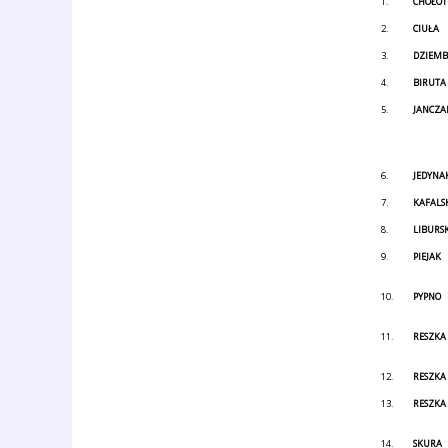
1.
CHOŁOT
2.
CIUŁA
3.
DZIEM
4.
BIRUTA
5.
JANCZA
6.
JEDYNA
7.
KAFALS
8.
LIBURSK
9.
PIEJAK
10.
PYPNO
11.
RESZKA
12.
RESZKA
13.
RESZKA
14.
SKURA