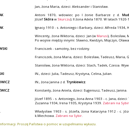
Jan, żona Maria, dzieci: Aleksander i Stanisław.
AK
Antoni 1870, wdowiec po I żonie Barbarze z d.
Mud
Józef
Skóra
w
Skurczu
); II żona Adela 1870. W latach 1920
AK
Ignacy 1910 - s. Antoniego i Barbary, dzieci: Alfreda 1934,
Wincenty, żona Wiktoria, dzieci: Jan (w
Marusi
), Bolesław, M
Po wojnie między innymi: Sławno, Kwidzyn, Miączyn, Oława
WSKI
Franciszek - samotny, bez rodziny.
Franciszek, żona Maria, dzieci: Bolesław, Tadeusz, Maria,
Stanisław, żona Wiktoria, dzieci: Stach, Tadek, Czesia. Wyw
KI
IN., dzieci: Julia, Tadeusz, Krystyna, Celina, Julian.
OWICZ
IN., żona Janina z d.
Trynkiewicz
.
EWICZ
Konstanty, żona Aniela, dzieci: Eugeniusz, Tadeusz, Janina.
Józef 1895 - s. Antoniego, żona Anna 1903 - c. Jana, dziec
Zuzanna 1934, Irena 1935, Krystyna 1939.
Zabrani na Sybi
L
Władysław 1903 - s. Józefa, żona Katarzyna 1912 - c. Józe
k.Miechowa.
Zabrani na Sybir
.
 informacji. Proszę Państwa o pomoc w uzupełnianiu wykazu.