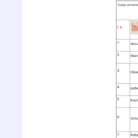
Osoby zaintere
L.p.
1.
Ann
2.
Mar
3.
Hila
4.
Jadw
5.
Kaz
6.
Uni
7.
Rafa