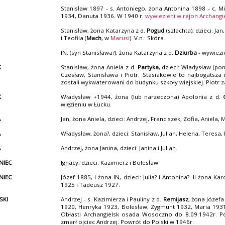
Stanisław 1897 - s. Antoniego, żona Antonina 1898 - c. M
1934, Danuta 1936. W 1940 r.
wywiezieni w rejon Archangi
Stanisław, żona Katarzyna z d.
Pogud
(szlachta), dzieci: J
i Teofila (
Mach
, w
Marusi
). V.n.: Skóra.
IN. (syn Stanisława?), żona Katarzyna z d.
Dziurba
- wywiezi
K
Stanisław, żona Aniela z d.
Partyka
, dzieci: Władysław (po
Czesław, Stanisława i Piotr. Stasiakowie to najbogatsz
zostali wykwaterowani do budynku szkoły wiejskiej. Piotr 
K
Władysław +1944, żona (lub narzeczona) Apolonia z d.
więzieniu w Łucku.
A
Jan, żona Aniela, dzieci: Andrzej, Franciszek, Zofia, Aniela, 
A
Władysław, żona?, dzieci: Stanisław, Julian, Helena, Teresa,
A
Andrzej, żona Janina, dzieci: Janina i Julian.
NIEC
Ignacy, dzieci: Kazimierz i Bolesław.
NIEC
Józef 1885, I żona IN, dzieci: Julia? i Antonina?. II żona Ka
1925 i Tadeusz 1927.
SKI
Andrzej - s. Kazimierza i Pauliny z d.
Remijasz
, żona Józefa
1920, Henryka 1923, Bolesław, Zygmunt 1932, Maria 1931,
Obłasti Archangielsk osada Wosoczno do 8.09.1942r. P
zmarł ojciec Andrzej. Powrót do Polski w 1946r.