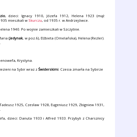
zio
, dzieci: Ignacy 1910, Józefa 1912, Helena 1923 (mąż
-1935 mieszkali w
Skurczu
, od 1935 r. w Andrzejówce.
 Helena 1940. Po wojnie zamieszkali w Szczytnie.
aria (
Jedynak
, w poz.6), Elżbieta (Omelańska), Helena (Rezler).
.
 Genowefa, Krystyna.
iezieni na Sybir wraz z
Świderskimi
. Czesia zmarła na Sybirze
i: Tadeusz 1925, Czesław 1928, Eugeniusz 1929, Zbigniew 1931,
r
.
fa, dzieci: Danuta 1933 i Alfred 1933. Przybyli z Charsznicy