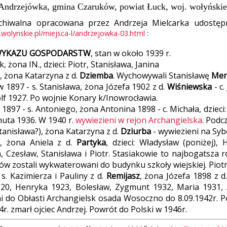
Andrzejówka, gmina Czaruków, powiat Łuck, woj. wołyńskie
chiwalna opracowana przez Andrzeja Mielcarka udostęp
d.wolynskie.pl/miejsca-l/andrzejowka-03.html
:
YKAZU GOSPODARSTW
, stan w około 1939 r.
, żona IN., dzieci: Piotr, Stanisława, Janina
, żona Katarzyna z d.
Dziemba
. Wychowywali Stanisławę
Men
 1897 - s. Stanisława, żona Józefa 1902 z d.
Wiśniewska
- c.
lf 1927. Po wojnie Konary k/Inowrocławia.
 1897 - s. Antoniego, żona Antonina 1898 - c. Michała, dziec
uta 1936. W 1940 r.
wywiezieni w rejon Archangielska
. Podc
Stanisława?), żona Katarzyna z d.
Dziurba
- wywiezieni na Sybe
w, żona Aniela z d.
Partyka
, dzieci: Władysław (poniżej),
, Czesław, Stanisława i Piotr. Stasiakowie to najbogatsza
ów zostali wykwaterowani do budynku szkoły wiejskiej. Piot
 s. Kazimierza i Pauliny z d.
Remijasz
, żona Józefa 1898 z d
920, Henryka 1923, Bolesław, Zygmunt 1932, Maria 1931, 
ni do Obłasti Archangielsk osada Wosoczno do 8.09.1942r. 
4r. zmarł ojciec Andrzej. Powrót do Polski w 1946r.