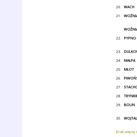
20.
WACH
21.
WOŹNI
WOŹNI
22.
PYPNO
23.
DULKO
24.
MAŁPA
25.
MŁOT
26.
PIWOŃS
27.
STACH
28.
TRYNKI
29.
BOLIN
30.
WOJTA
Brak więcej