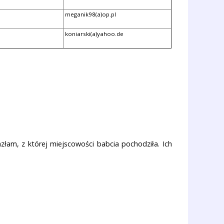
meganik98(a)op.pl
koniarski(a)yahoo.de
azłam, z której miejscowości babcia pochodziła. Ich