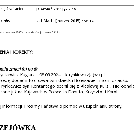
zej Szafraniec
[sierpień 2011]
poz. 18.
a Fitio
z d. Mach. [marzec 2015]
poz. 14.
ony: styczeń 2007 r., ostatnia edycja: marzec 2015 r.
NIA I KOREKTY:
ilu zmień (a) na @
rynkiewicz-Kuglarz – 08.09.2024 – ktrynkiewicz(a)wp.pl
roszę dodać info o czwartym dziecku Bolesławie - moim dziadku.
rynkiewicz syn Kontantego ożenił się z Alesławą Kulis . Nie odnal
dzone już na Kujawach w Polsce to Danuta, Krzysztof i Karol.
j informacji. Prosimy Państwa o pomoc w uzupełnianiu strony.
ZEJÓWKA