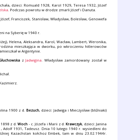
ichała, dzieci: Romuald 1928, Karol 1929, Teresa 1932, Józef
elska
. Podczas powrotu w drodze zmarli Józef i Danuta.
an, Józef, Franciszek, Stanisław, Władysław, Bolesław, Genowefa
eni na Syberię w 1940 r.
niżej), Helena, Aleksandra, Karol, Wacław, Lambert, Weronika,
a rodzina mieszkająca w dworku, po wkroczeniu hitlerowców
zamieszkał w Argentynie.
Głuchowska
z
Jadwigina
. Władysław zamordowany został w
Michał.
 Kazimierz.
rolina 1900 z d.
Bezuch
, dzieci: Jadwiga i Mieczysław (bliźniaki)
 1898 z d.
Woch
- c. Józefa i Marii z d.
Krawczyk
, dzieci: Janina
 Adolf 1931, Tadeusz. Dnia 10 lutego 1940 r. wysiedleni do
óźniej Kazachstan kołchoz Embek, tam w dniu 23.02.1944r.