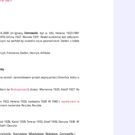
 w 1940 r.
918-2000 (m.Ignacy
Ostrowski
, był w AK), Helena 1923-1991
1974, Celina 1927, Wanda 1931. Paweł w okresie był sołtysem.
zyli na zachód by osiedlić się w poznańskim. Stefan z robót
enryk, Filomena, Stefan, Henryk, Alfreda.
ską
.
anina zostali zamordowani przed wojną przez Ukraińca który u
 Marii (w
Biskupiczach
), dzieci: Marianna 1925, Adolf 1927. Po
ian 1922, Helena 1924, Leokadia 1929. W 1940 r.
wywiezieni w
riant nazwiska: Reszko, Reszke.
ald 1928, Karol 1929, Teresa 1932, Józef 1934, Danuta 1936. W
ózef i Danuta.
Franciszek, Stanisław, Władysław, Bolesław, Genowefa i