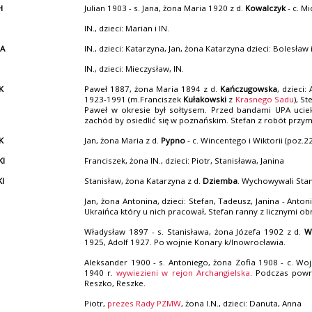
H
Julian 1903 - s. Jana, żona Maria 1920 z d.
Kowalczyk
- c. M
IN., dzieci: Marian i IN.
BA
IN., dzieci: Katarzyna, Jan, żona Katarzyna dzieci: Bolesław
IN., dzieci: Mieczysław, IN.
K
Paweł 1887, żona Maria 1894 z d.
Kańczugowska
, dzieci
1923-1991 (m.Franciszek
Kułakowski
z
Krasnego Sadu
), S
Paweł w okresie był sołtysem. Przed bandami UPA uciekl
zachód by osiedlić się w poznańskim. Stefan z robót przy
K
Jan, żona Maria z d.
Pypno
- c. Wincentego i Wiktorii (poz.22
KI
Franciszek, żona IN., dzieci: Piotr, Stanisława, Janina
KI
Stanisław, żona Katarzyna z d.
Dziemba
. Wychowywali Sta
Jan, żona Antonina, dzieci: Stefan, Tadeusz, Janina - Ant
Ukraińca który u nich pracował, Stefan ranny z licznymi ob
Władysław 1897 - s. Stanisława, żona Józefa 1902 z d.
W
1925, Adolf 1927. Po wojnie Konary k/Inowrocławia.
Aleksander 1900 - s. Antoniego, żona Zofia 1908 - c. Wo
1940 r.
wywiezieni w rejon Archangielska
. Podczas powr
Reszko, Reszke.
Piotr,
prezes Rady PZMW
, żona I.N., dzieci: Danuta, Anna