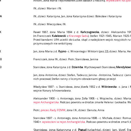
Y
Antoni, żona Maria i wychowanek Julek Badach z rodziną.
Wywiezieni na Sybir
IN., dzieci: Marian i IN.
BA
IN., dzieci: Katarzyna, Jan, żona Katarzyna dzieci: Bolesław i Katarzyna
IN., dzieci: Mieczysław, IN.
K
Paweł 1887, żona Maria 1894 z d.
Kańczugowska
, dzieci: Aleksandra 1
(m.Franciszek
Kułakowski
z
Krasnego Sadu
), Stefan 1921-1945, Marian 1925-
Przed bandami UPA uciekli do Łucka. skąd z nadejściem wojsk rosyjskich rus
przymusowych nie wrócił żywy.
K
Jan, żona Maria z d.
Pypno
- c. Wincentego i Wiktorii (poz.22), dzieci: Maria, H
KI
Franciszek, żona IN., dzieci: Piotr, Stanisława, Janina
I
Stanisław, żona Katarzyna z d.
Dziemba
. Wychowywali Stanisławę
Mendykow
Jan, żona Antonina, dzieci: Stefan, Tadeusz, Janina - Antonina, Tadeusz i J
nich pracował, Stefan ranny z licznymi obrażeniami głowy przeżył.
Władysław 1897 - s. Stanisława, żona Józefa 1902 z d.
Wiśniewska
- c. Jana i
wojnie Konary k/Inowrocławia.
Aleksander 1900 - s. Antoniego, żona Zofia 1908 - c. Wojciecha, dzieci: Mar
rejon Archangielska
. Podczas powrotu w drodze zmarła Helena i Leokadia. Wa
Piotr,
prezes Rady PZMW
, żona I.N., dzieci: Danuta, Anna
Stanisław 1897 - s. Antoniego, żona Antonina 1898 - c. Michała, dzieci: Romu
1940 r.
wywiezieni w rejon Archangielska
. Podczas powrotu w drodze zmarli J
Stanisław, żona Katarzyna z d.
Pogud
(szlachta), dzieci: Jan, Józef, 