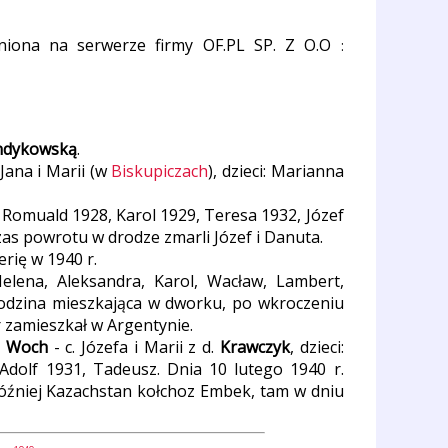
niona na serwerze firmy OF.PL SP. Z O.O
:
dykowską
.
 Jana i Marii (w
Biskupiczach
), dzieci: Marianna
i: Romuald 1928, Karol 1929, Teresa 1932, Józef
zas powrotu w drodze zmarli Józef i Danuta.
rię w 1940 r.
 Helena, Aleksandra, Karol, Wacław, Lambert,
 rodzina mieszkająca w dworku, po wkroczeniu
r zamieszkał w Argentynie.
.
Woch
- c. Józefa i Marii z d.
Krawczyk
, dzieci:
Adolf 1931, Tadeusz. Dnia 10 lutego 1940 r.
Później Kazachstan kołchoz Embek, tam w dniu