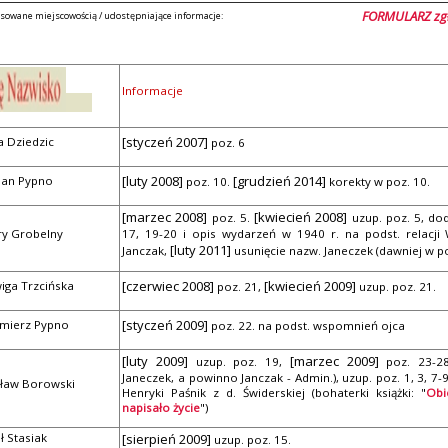
FORMULARZ zgło
sowane miejscowością / udostępniające informacje:
Informacje
[styczeń 2007]
a Dziedzic
poz. 6
[luty 2008]
[grudzień 2014]
ian Pypno
poz. 10.
korekty w poz. 10.
[marzec 2008]
[kwiecień 2008]
poz. 5.
uzup. poz. 5, dod
ry Grobelny
17, 19-20 i opis wydarzeń w 1940 r. na podst. relacji
[luty 2011]
Janczak,
usunięcie nazw. Janeczek (dawniej w poz
[czerwiec 2008]
[kwiecień 2009]
iga Trzcińska
poz. 21,
uzup. poz. 21.
[styczeń 2009]
imierz Pypno
poz. 22. na podst. wspomnień ojca
[luty 2009]
[marzec 2009]
uzup. poz. 19,
poz. 23-28
Janeczek, a powinno Janczak - Admin.), uzup. poz. 1, 3, 7
sław Borowski
Henryki Paśnik z d. Świderskiej (bohaterki książki: "
Obi
napisało życie
")
ł Stasiak
[sierpień 2009]
uzup. poz. 15.