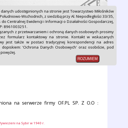
 danych udostępnionych na stronie jest Towarzystwo Miłośników
ołudniowo-Wschodnich, z siedzibą przy Al. Niepodległości 33/35,
s do Centralnej Ewidencji i Informacji o Działalności Gospodarczej,
P: 8961003251.
ązanych z przetwarzaniem i ochroną danych osobowych prosimy
nia
Kontakt
zez formularz kontaktowy na stronie. Kontakt w wskazanych
wy jest także w postaci tradycyjnej korespondencji na adres
z dopiskiem: 'Ochrona Danych Osobowych' oraz osobiście, pod
 powyżej.
niona na serwerze firmy OF.PL SP. Z O.O
:
ywiezieni na Sybir w 1940 r.