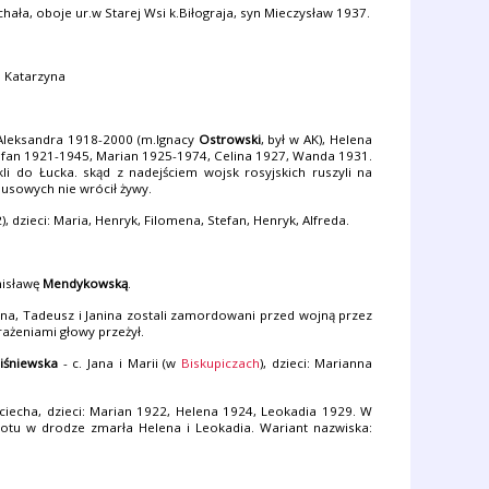
ichała, oboje ur.w Starej Wsi k.Biłograja, syn Mieczysław 1937.
 i Katarzyna
: Aleksandra 1918-2000 (m.Ignacy
Ostrowski
, był w AK), Helena
tefan 1921-1945, Marian 1925-1974, Celina 1927, Wanda 1931.
i do Łucka. skąd z nadejściem wojsk rosyjskich ruszyli na
musowych nie wrócił żywy.
), dzieci: Maria, Henryk, Filomena, Stefan, Henryk, Alfreda.
nisławę
Mendykowską
.
onina, Tadeusz i Janina zostali zamordowani przed wojną przez
rażeniami głowy przeżył.
iśniewska
- c. Jana i Marii (w
Biskupiczach
), dzieci: Marianna
jciecha, dzieci: Marian 1922, Helena 1924, Leokadia 1929. W
otu w drodze zmarła Helena i Leokadia. Wariant nazwiska: