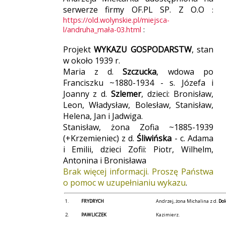
serwerze firmy OF.PL SP. Z O.O
:
https://old.wolynskie.pl/miejsca-
l/andruha_mała-03.html
:
Projekt
WYKAZU GOSPODARSTW
, stan
w około 1939 r.
Maria z d.
Szczucka
, wdowa po
Franciszku ~1880-1934 - s. Józefa i
Joanny z d.
Szlemer
, dzieci: Bronisław,
Leon, Władysław, Bolesław, Stanisław,
Helena, Jan i Jadwiga.
Stanisław, żona Zofia ~1885-1939
(+Krzemieniec) z d.
Śliwińska
- c. Adama
i Emilii, dzieci Zofii: Piotr, Wilhelm,
Antonina i Bronisława
Brak więcej informacji. Proszę Państwa
o pomoc w uzupełnianiu wykazu
.
1.
FRYDRYCH
Andrzej, żona Michalina z d.
Dol
2.
PAWLICZEK
Kazimierz.