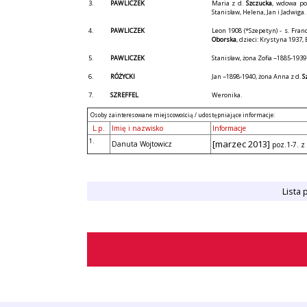
3.
PAWLICZEK
Maria z d.
Szczucka
, wdowa po
Stanisław, Helena, Jan i Jadwiga.
4.
PAWLICZEK
Leon 1908 (*Szepetyn) - s. Fran
Oborska
, dzieci: Krystyna 1937,
5.
PAWLICZEK
Stanisław, żona Zofia ~1885-1939
6.
RÓŻYCKI
Jan ~1898-1940, żona Anna z d.
S
7.
SZREFFEL
Weronika.
Osoby zainteresowane miejscowością / udostępniające informacje:
L.p.
Imię i nazwisko
Informacje
1.
[marzec 2013]
Danuta Wojtowicz
poz.1-7. z
Lista 