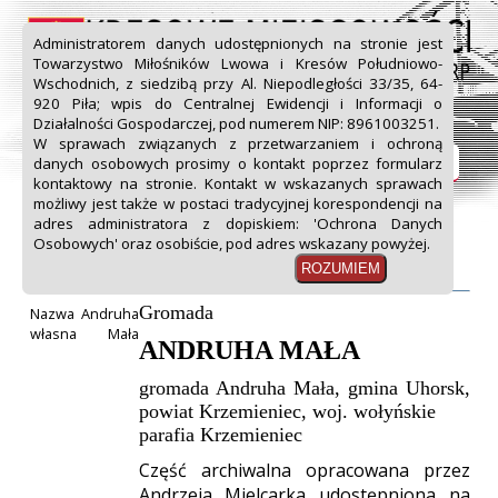
Administratorem danych udostępnionych na stronie jest
Towarzystwo Miłośników Lwowa i Kresów Południowo-
Wschodnich, z siedzibą przy Al. Niepodległości 33/35, 64-
920 Piła; wpis do Centralnej Ewidencji i Informacji o
Start
Projekt
Spis miejscowości
Działalności Gospodarczej, pod numerem NIP: 8961003251.
W sprawach związanych z przetwarzaniem i ochroną
Formularz zgłoszeniowy
Komunikaty
Linki
danych osobowych prosimy o kontakt poprzez formularz
kontaktowy na stronie. Kontakt w wskazanych sprawach
Do pobrania
Kontakt
możliwy jest także w postaci tradycyjnej korespondencji na
adres administratora z dopiskiem: 'Ochrona Danych
Osobowych' oraz osobiście, pod adres wskazany powyżej.
Andruha Mała
gmina wiejska Uhorsk, powiat krzemieniecki,
Gromada
Nazwa
Andruha
własna
Mała
ANDRUHA MAŁA
gromada Andruha Mała, gmina Uhorsk,
powiat Krzemieniec, woj. wołyńskie
parafia Krzemieniec
Część archiwalna opracowana przez
Andrzeja Mielcarka udostępniona na